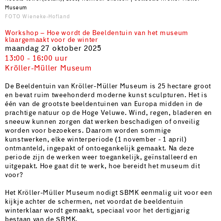
Museum
FOTO Wieneke-Hofland
Workshop – Hoe wordt de Beeldentuin van het museum
klaargemaakt voor de winter
maandag 27 oktober 2025
13:00 - 16:00 uur
Kröller-Müller Museum
De Beeldentuin van Kröller-Müller Museum is 25 hectare groot
en bevat ruim tweehonderd moderne kunst sculpturen. Het is
één van de grootste beeldentuinen van Europa midden in de
prachtige natuur op de Hoge Veluwe. Wind, regen, bladeren en
sneeuw kunnen zorgen dat werken beschadigen of onveilig
worden voor bezoekers. Daarom worden sommige
kunstwerken, elke winterperiode (1 november - 1 april)
ontmanteld, ingepakt of ontoegankelijk gemaakt. Na deze
periode zijn de werken weer toegankelijk, geïnstalleerd en
uitgepakt. Hoe gaat dit te werk, hoe bereidt het museum dit
voor?
Het Kröller-Müller Museum nodigt SBMK eenmalig uit voor een
kijkje achter de schermen, net voordat de beeldentuin
winterklaar wordt gemaakt, speciaal voor het dertigjarig
bestaan van de SBMK.