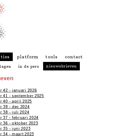
ties
platform
tools
contact
nieuwsbrieven
slagen
in de pers
ieven
r 42 - januari 2026
r 41 - september 2025
 40 - april 2025
r 39 - dec 2024
 38 - juli 2024
r 37 - februari 2024
r 36 - oktober 2023
r 35 - juni 2023
r 34 - maart 2023