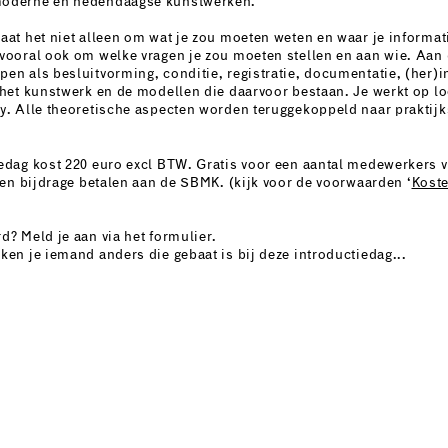
oderne en hedendaagse kunstwerken.
aat het niet alleen om wat je zou moeten weten en waar je informat
vooral ook om welke vragen je zou moeten stellen en aan wie. Aan
en als besluitvorming, conditie, registratie, documentatie, (her)in
 het kunstwerk en de modellen die daarvoor bestaan. Je werkt op lo
y. Alle theoretische aspecten worden teruggekoppeld naar praktijk
edag kost 220 euro excl BTW. Gratis voor een aantal medewerkers
 een bijdrage betalen aan de SBMK. (kijk voor de voorwaarden ‘
Kost
d? Meld je aan via het formulier.
ken je iemand anders die gebaat is bij deze introductiedag...