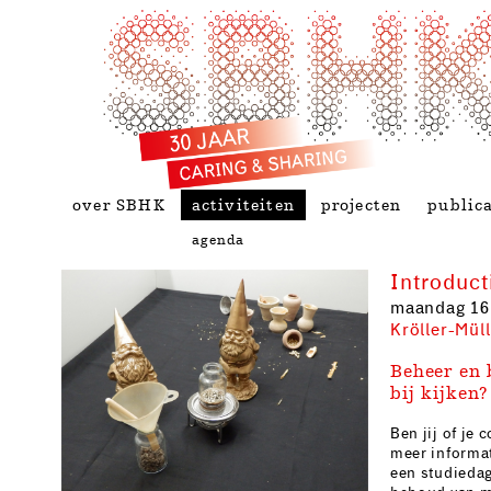
over SBHK
activiteiten
projecten
publica
agenda
Introduct
maandag 16
Kröller-Mü
Beheer en
bij kijken?
Ben jij of je
meer informat
een studiedag