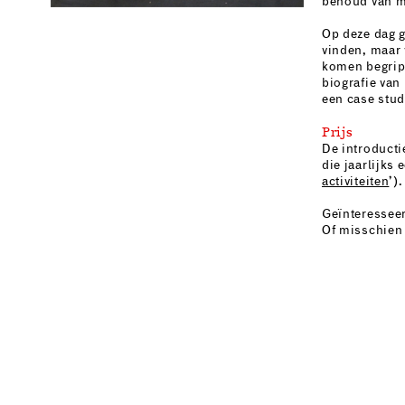
behoud van m
Op deze dag g
vinden, maar 
komen begripp
biografie van
een case stud
Prijs
De introducti
die jaarlijks
activiteiten
’).
Geïnteresseer
Of misschien 