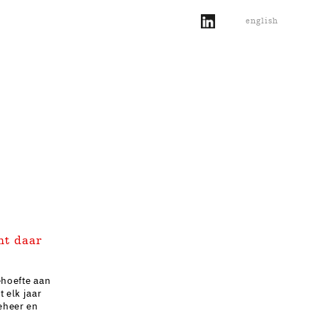
english
mt daar
ehoefte aan
 elk jaar
eheer en