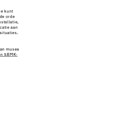
ie kunt
 de orde
stallatie,
catie aan
situaties.
 van musea
en SBMK-