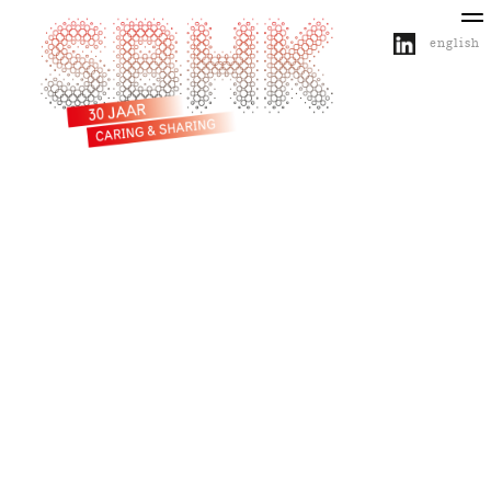
english
over SBHK
activiteiten
projecten
publicaties