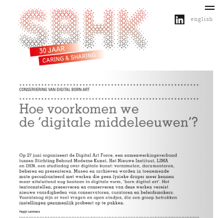
english
over SBHK
activiteiten
projecten
publicaties