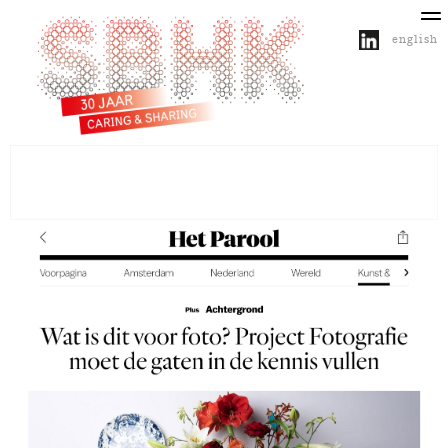
english
over SBHK
activiteiten
projecten
publicaties