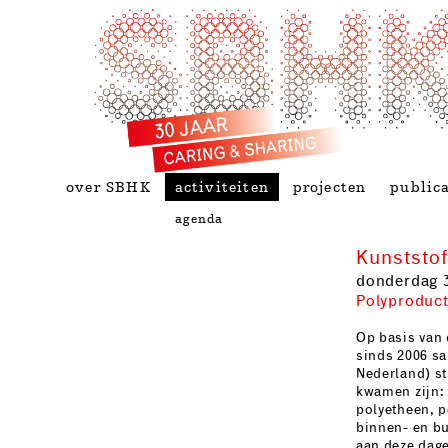
over SBHK
activiteiten
projecten
publica
agenda
Kunststof
donderdag 
Polyproduc
Op basis van 
sinds 2006 sa
Nederland) st
kwamen zijn: 
polyetheen, p
binnen- en bu
aan deze dag