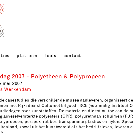
ties
platform
tools
contact
dag 2007 - Polyetheen & Polypropeen
3 mei 2007
ts Werkendam
de casestudies die verschillende musea aanleveren, organiseert 
men met Rijksdienst Cultureel Erfgoed | RCE (voormalig Instituut C
udiedagen over kunststoffen. De materialen die tot nu toe aan de o
glasvezelversterkte polyesters (GPR), polyurethaan schuimen (PUR
olypropeen, perspex, rubber, transparante plastics en nylon. Speci
itenland, zowel uit het kunstwereld als het bedrijfsleven, leveren 
en.