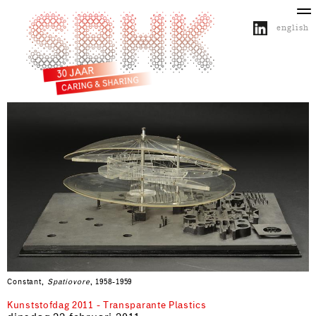
english
over SBHK
activiteiten
projecten
publicaties
agenda
Constant,
Spatiovore
, 1958-1959
Kunststofdag 2011 - Transparante Plastics