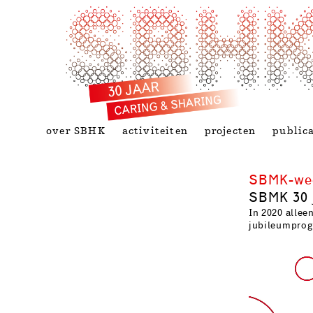
over SBHK
activiteiten
projecten
publica
SBMK-weet
SBMK 30 j
In 2020 allee
jubileumpro