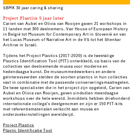
SBMK 30 jaar caring & sharing
Project Plastics 5 jaar later
Carien van Aubel en Olivia van Rooijen gaven 21 workshops in
11 landen met 300 deelnemers. Van House of European History
in België tot Museum for Contemporary Art in Slovenië en van
het Lucas Museum of Narrative Art in de VS tot het Shenkar
Archive in Israël.
Tijdens het Project Plastics (2017-2020) is de tweetalige
Plastics Identification Tool (PIT) ontwikkeld, op basis van de
collecties van deelnemende musea voor moderne en
hedendaagse kunst. De museummedewerkers en andere
geïnteresseerden stelden de soorten plastics in hun collecties
vast in combinatie met de passende conserveringsmaatregelen.
De twee specialisten die in het project zijn opgeleid, Carien van
Aubel en Olivia van Rooijen, geven sindsdien meerdaagse
workshops over de hele wereld. Inmiddels hebben driehonderd
internationale collega’s deelgenomen en zijn er 150 PIT-kits
met referentiematerialen verkocht aan musea en
onderzoeksinstellingen wereldwijd.
Project Plastics
Plastic Identificatie Tool