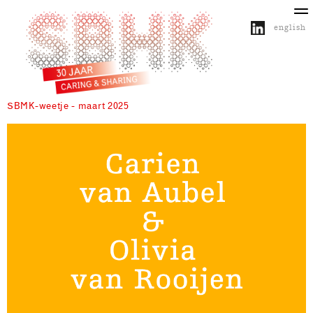
english
SBMK-weetje - maart 2025
over SBHK
activiteiten
projecten
publicaties