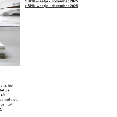
SBMK-weetje - november 2025
SBMK-weetje - december 2025
dens het
talige
 49
 sample set
egen tot
de