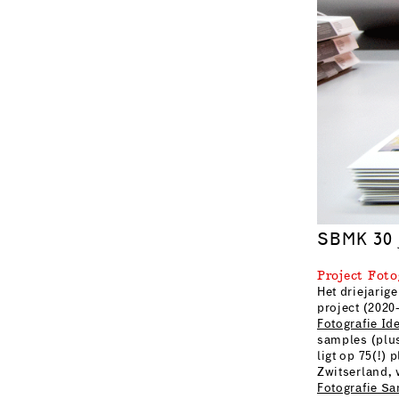
SBMK 30 j
Project Foto
Het driejarig
project (2020
Fotografie Ide
samples (plus
ligt op 75(!)
Zwitserland, 
Fotografie S