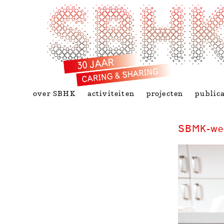
over SBHK
activiteiten
projecten
publica
SBMK-wee